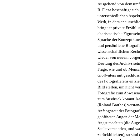
Ausgehend von dem umfan
R. Plaza beschäftigt sic
unterschiedlichen Aspek
Werk, in dem er ausschlie
bringt er private Erzählu
charismatische Figur sei
Sprache der Konzeptkun
und persönliche Biografi
wissenschaftlichen Reche
wieder von neuem vorg
Deutung des Archivs seine
Frage, wie und ob Mensch
Großvaters mit geschloss
des Fotografierens entzie
Bild stellen, um nicht v
Fotografie zum Abwesend
zum Ausdruck kommt, kan
(Roland Barthes) verstan
Anfangszeit der Fotograf
geöffneten Augen der Men
Angst machten (die Augen
Seele verstanden, und wa
zurückblickten), so sind 