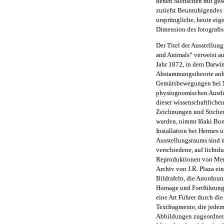
denen Menschen mit gesc
zutiefst Beunruhigendes 
ursprüngliche, heute eig
Dimension des fotografis
Der Titel der Ausstellun
and Animals“ verweist a
Jahr 1872, in dem Darwin
Abstammungstheorie anh
Gemütsbewegungen bei M
physiognomischen Ausdr
dieser wissenschaftliche
Zeichnungen und Stichen
wurden, nimmt Iñaki Bon
Installation bei Hermes 
Ausstellungsraums sind m
verschiedene, auf lichtd
Reproduktionen von Men
Archiv von J.R. Plaza ei
Bildtafeln, die Anordnun
Homage und Fortführung 
eine Art Führer durch die
Textfragmente, die jedem
Abbildungen zugeordnet s