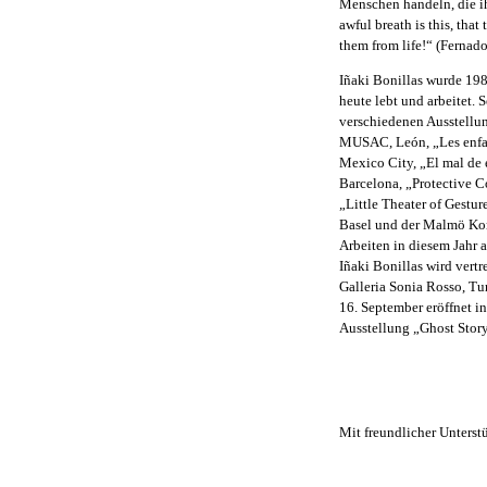
Menschen handeln, die i
awful breath is this, tha
them from life!“ (Fernad
Iñaki Bonillas wurde 19
heute lebt und arbeitet. 
verschiedenen Ausstellu
MUSAC, León, „Les enfant
Mexico City, „El mal de
Barcelona, „Protective 
„Little Theater of Gestu
Basel und der Malmö Kon
Arbeiten in diesem Jahr a
Iñaki Bonillas wird vertr
Galleria Sonia Rosso, T
16. September eröffnet in
Ausstellung „Ghost Story
Mit freundlicher Unterst