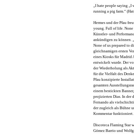
„I hate people saying „I 
running a pig farm.“ (Hat
Hermes und der Pfau freu
young. Full of life. None 
Künstler- und Performanc
ankündigen zu können. „F
None of us prepared to di
gleichnamigen ersten Vers
eines Kiosks für Madrid 
entwickelt wurde. Der vo
der Wiederholung als Ak
für die Vielfalt des Denke
Pfau konzipierte Install
gesamten Ausstellungsrau
einem bestickten Banner,
projizierten Dias. In der
Fernando als vielschich
der zugleich als Bühne u
Kommentar funktioniert.
Discoteca Flaming Star 
Gómez Barrio und Wolfg