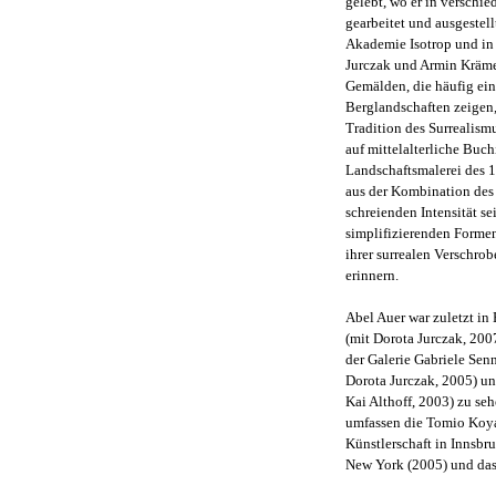
gelebt, wo er in versc
gearbeitet und ausgestell
Akademie Isotrop und in
Jurczak und Armin Kräme
Gemälden, die häufig ei
Berglandschaften zeigen,
Tradition des Surrealism
auf mittelalterliche Buch
Landschaftsmalerei des 1
aus der Kombination des 
schreienden Intensität s
simplifizierenden Formen
ihrer surrealen Verschr
erinnern.
Abel Auer war zuletzt in
(mit Dorota Jurczak, 200
der Galerie Gabriele Se
Dorota Jurczak, 2005) u
Kai Althoff, 2003) zu s
umfassen die Tomio Koya
Künstlerschaft in Innsbr
New York (2005) und das