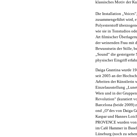
klassisches Motiv der Ku
Die Installation „Voices“
zusammengeführt wird, er
Polyesterstoff überzoge
wie sie in Tonstudios od
Art filmischer Überlageru
der weinenden Frau mit 
Bewusstsein der Stille, 
„Sound“ die gesteigerte
physischer Eingriff erfah
Daiga Grantina wurde 198
seit 2005 an der Hochsc
Arbeiten der Künstlerin w
Einzelausstellung „Lunet
Wien und in der Gruppen
Revolution“ (kuratiert v
Barcelona (beide 2009) 
ond „O“des von Daiga Gr
Kaspar und Hannes Loic
PROVENCE wurden von t
im Café Hammer in Basel 
Lüneburg (noch zu sehen 