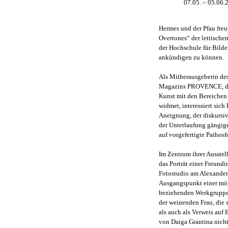
07.05. – 05.06.
Hermes und der Pfau freut
Overtones“ der lettische
der Hochschule für Bilde
ankündigen zu können.
Als Mitherausgeberin de
Magazins PROVENCE, das
Kunst mit den Bereichen
widmet, interessiert sich
Aneignung, der diskursi
der Unterlaufung gängige
auf vorgefertigte Pathos
Im Zentrum ihrer Ausstel
das Porträt einer Freundi
Fotostudio am Alexanderp
Ausgangspunkt einer mög
beziehenden Werkgruppe i
der weinenden Frau, die 
als auch als Verweis auf
von Daiga Grantina nicht