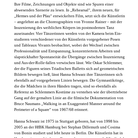
Ihre Filme, Zeichnungen und Objekte sind wie Spuren einer
abwesenden Szenerie zu lesen. In „Rehearsal“, ihrem neuen, für
„Hermes und der Pfau“ entwickelten Film, setzt sich die Künstlerin
– angelehnt an die Choreographien von Yvonne Rainer – mit der
Inszenierung des weiblichen Körpers im postmodernen Tanz
auseinander. Vier Tänzerinnen werden von der Kamera beim Ein-
studieren verschiedener von der Künstlerin vorgegebener Posen
und Tableaux Vivants beobachtet, wobei der Wechsel zwischen
Professionalität und Entspannung, konzentriertem Arbeiten und
slapstickhafter Spontaneität die Übergänge zwischen Inszenierung
und Aus-der-Rolle-fallen verwischen lässt. Wie Oskar Schlemmer,
der die Figuren seines Triadischen Balletts sich auf geometrischen
Bildern bewegen ließ, lässt Hanna Schwarz ihre Tänzerinnen sich
ebenfalls auf vorgegebenen Linien bewegen. Die Gymnastikringe,
die die Mädchen in ihren Händen tragen, sind so ebenfalls als
Referenz an Schlemmers Kostüme zu verstehen wie der übertriebene
Gang auf der gemalten Linie an die filmische Dokumentation von
Bruce Naumans „Walking in an Exaggerated Manner around the
Perimeter of a Square“ von 1967/68 erinnert.
Hanna Schwarz ist 1975 in Stuttgart geboren, hat von 1998 bis
2005 an der HfBK Hamburg bei Stephan Dillemuth und Cosima
von Bonin studiert und lebt heute in Berlin. Die Künstlerin hat in