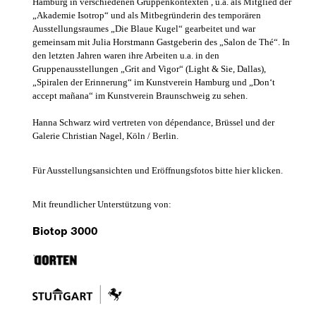
Hamburg in verschiedenen Gruppenkontexten , u.a. als Mitglied der
„Akademie Isotrop“ und als Mitbegründerin des temporären
Ausstellungsraumes „Die Blaue Kugel“ gearbeitet und war
gemeinsam mit Julia Horstmann Gastgeberin des „Salon de Thé“. In
den letzten Jahren waren ihre Arbeiten u.a. in den
Gruppenausstellungen „Grit and Vigor“ (Light & Sie, Dallas),
„Spiralen der Erinnerung“ im Kunstverein Hamburg und „Don‘t
accept mañana“ im Kunstverein Braunschweig zu sehen.
Hanna Schwarz wird vertreten von dépendance, Brüssel und der
Galerie Christian Nagel, Köln / Berlin.
Für Ausstellungsansichten und Eröffnungsfotos bitte hier klicken.
Mit freundlicher Unterstützung von: